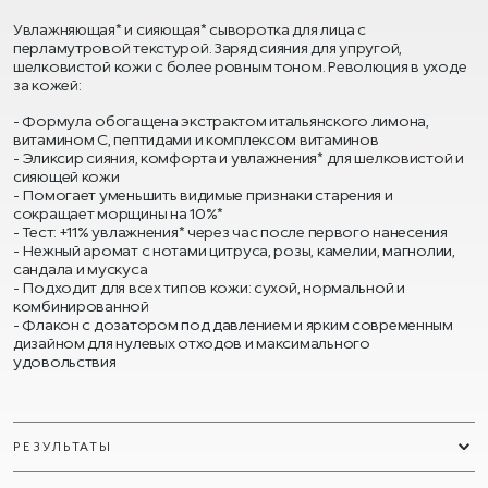
Увлажняющая* и сияющая* сыворотка для лица с
перламутровой текстурой. Заряд сияния для упругой,
шелковистой кожи с более ровным тоном. Революция в уходе
за кожей:
Формула обогащена экстрактом итальянского лимона,
витамином C, пептидами и комплексом витаминов
Эликсир сияния, комфорта и увлажнения* для шелковистой и
сияющей кожи
Помогает уменьшить видимые признаки старения и
сокращает морщины на 10%*
Тест: +11% увлажнения* через час после первого нанесения
Нежный аромат с нотами цитруса, розы, камелии, магнолии,
сандала и мускуса
Подходит для всех типов кожи: сухой, нормальной и
комбинированной
Флакон с дозатором под давлением и ярким современным
дизайном для нулевых отходов и максимального
удовольствия
РЕЗУЛЬТАТЫ