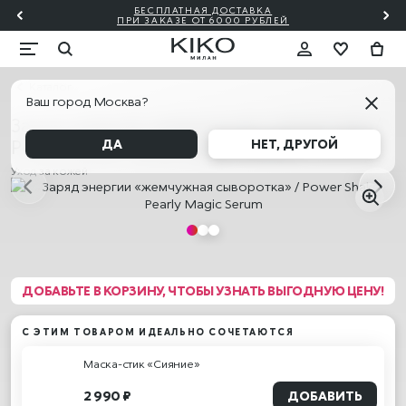
БЕСПЛАТНАЯ ДОСТАВКА
₽!🎀
ПО
ПРИ ЗАКАЗЕ ОТ 6000 РУБЛЕЙ
Каталог
Ваш город Москва?
Заряд энергии «жемчужная сыворотка» /
Power Shake Pearly Magic Serum
ДА
НЕТ, ДРУГОЙ
Уход за кожей
ДОБАВЬТЕ В КОРЗИНУ, ЧТОБЫ УЗНАТЬ ВЫГОДНУЮ ЦЕНУ!
С ЭТИМ ТОВАРОМ ИДЕАЛЬНО СОЧЕТАЮТСЯ
Маска-стик «Сияние»
2 990 ₽
ДОБАВИТЬ