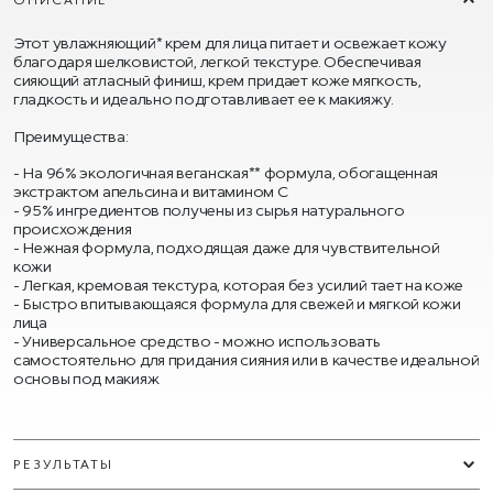
Этот увлажняющий* крем для лица питает и освежает кожу
благодаря шелковистой, легкой текстуре. Обеспечивая
сияющий атласный финиш, крем придает коже мягкость,
гладкость и идеально подготавливает ее к макияжу.
Преимущества:
На 96% экологичная веганская** формула, обогащенная
экстрактом апельсина и витамином С
95% ингредиентов получены из сырья натурального
происхождения
Нежная формула, подходящая даже для чувствительной
кожи
Легкая, кремовая текстура, которая без усилий тает на коже
Быстро впитывающаяся формула для свежей и мягкой кожи
лица
Универсальное средство - можно использовать
самостоятельно для придания сияния или в качестве идеальной
основы под макияж
РЕЗУЛЬТАТЫ