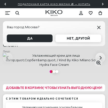
ПОДАРОЧНАЯ КАРТА KIKO МИЛАН 🎁 — КУПИТЬ
Уход за кожей
Ваш город Москва?
Увлажняющий крем для лица "Cорбет" /
Kind By Kiko Milano Sorbet Hydra Face
ДА
НЕТ, ДРУГОЙ
Cream
Лицо
ДОБАВЬТЕ В КОРЗИНУ, ЧТОБЫ УЗНАТЬ ВЫГОДНУЮ ЦЕНУ!
С ЭТИМ ТОВАРОМ ИДЕАЛЬНО СОЧЕТАЮТСЯ
Увлажняющая тональная основа-бальзам