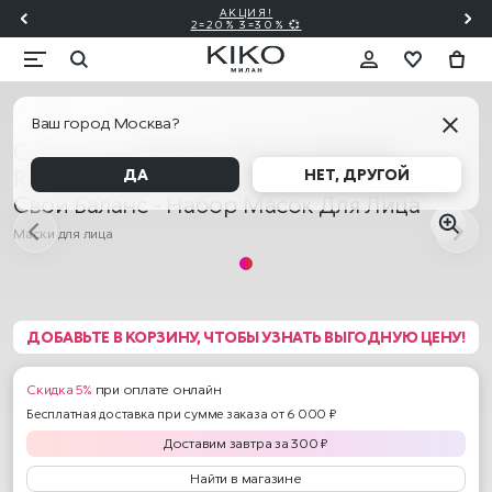
АКЦИЯ!
2=20% 3=30% 💞
Лицо
Ваш город Москва?
Create Your Balance Skincare Boost &
Relaxing Moment Face Mask Kit / Создай
ДА
НЕТ, ДРУГОЙ
Свой Баланс - Набор Масок Для Лица
Маски для лица
ДОБАВЬТЕ В КОРЗИНУ, ЧТОБЫ УЗНАТЬ ВЫГОДНУЮ ЦЕНУ!
Скидка 5%
при оплате онлайн
Бесплатная доставка при сумме заказа от 6 000 ₽
Доставим
завтра
за
300
₽
Найти в магазине