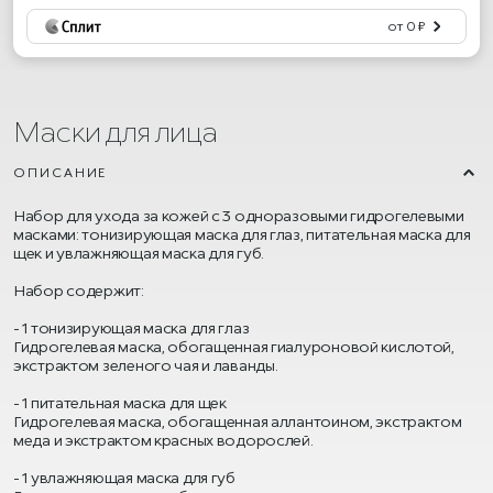
от 0 ₽
Маски для лица
ОПИСАНИЕ
Набор для ухода за кожей с 3 одноразовыми гидрогелевыми
масками: тонизирующая маска для глаз, питательная маска для
щек и увлажняющая маска для губ.
Набор содержит:
- 1 тонизирующая маска для глаз
Гидрогелевая маска, обогащенная гиалуроновой кислотой,
экстрактом зеленого чая и лаванды.
- 1 питательная маска для щек
Гидрогелевая маска, обогащенная аллантоином, экстрактом
меда и экстрактом красных водорослей.
- 1 увлажняющая маска для губ