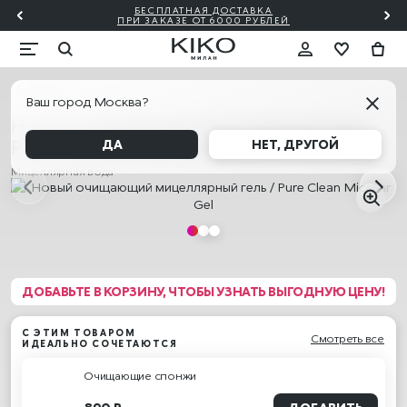
БЕСПЛАТНАЯ ДОСТАВКА
₽!🎀
ПО
ПРИ ЗАКАЗЕ ОТ 6000 РУБЛЕЙ
Лицо
Ваш город Москва?
Новый очищающий мицеллярный гель /
Pure Clean Micellar Gel
ДА
НЕТ, ДРУГОЙ
Мицеллярная вода
ДОБАВЬТЕ В КОРЗИНУ, ЧТОБЫ УЗНАТЬ ВЫГОДНУЮ ЦЕНУ!
С ЭТИМ ТОВАРОМ
Смотреть все
ИДЕАЛЬНО СОЧЕТАЮТСЯ
Очищающие спонжи