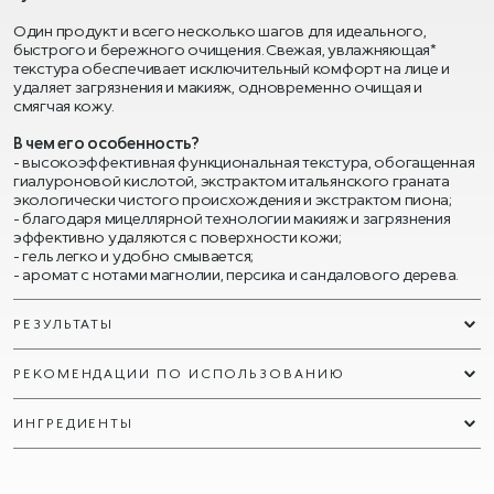
Один продукт и всего несколько шагов для идеального,
быстрого и бережного очищения. Свежая, увлажняющая*
текстура обеспечивает исключительный комфорт на лице и
удаляет загрязнения и макияж, одновременно очищая и
смягчая кожу.
В чем его особенность?
- высокоэффективная функциональная текстура, обогащенная
гиалуроновой кислотой, экстрактом итальянского граната
экологически чистого происхождения и экстрактом пиона;
- благодаря мицеллярной технологии макияж и загрязнения
эффективно удаляются с поверхности кожи;
- гель легко и удобно смывается;
- аромат с нотами магнолии, персика и сандалового дерева.
РЕЗУЛЬТАТЫ
РЕКОМЕНДАЦИИ ПО ИСПОЛЬЗОВАНИЮ
ИНГРЕДИЕНТЫ