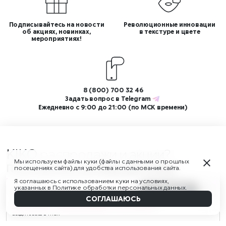
Подписывайтесь на новости
Революционные инновации
об акциях, новинках,
в текстуре и цвете
мероприятиях!
8 (800) 700 32 46
Задать вопрос в
Telegram
Ежедневно с 9:00 до 21:00 (по МСК времени)
KIKO
распродажи и акци
Мы используем файлы куки (файлы с данными о прошлых
Подпишитесь на нашу рассылку!
посещениях сайта) для удобства использования сайта.
И получите скидку 350 ₽ на первый заказ от 3 500 ₽, а также
Я соглашаюсь с использованием куки на условиях,
указанных в
Политике обработки персональных данных
.
доступ к ограниченным распродажам и новостям бренда
1 390 ₽
В КОРЗИНУ
Наверх
СОГЛАШАЮСЬ
Авторизуйтесь
или
зарегистрируйтесь
и получите бонусы!
Введите ваш E-mail