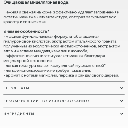
Очищающая мицеллярная вода.
Нежная и свежая на коже, эффективно удаляет загрязнения и
остатки макияжа. Легкая текстура, которая раскрывает всю
красоту и сияние кожи.
В чем ее особенность?
- мощная функциональная формула, обогащенная
гиалуроновой кислотой, экстрактом итальянского граната,
полученным из экологически чистых источников, экстрактом
алоэ и маслами миндаля, камелии и жожоба;
- эффективно связывает и удаляет макияж благодаря
мицеллярной технологии;
- легкая текстура делает кожу мягкой и увлажненной*;
- легкое использование, не требует смывания;
- аромат с нотами магнолии, персика и сандалового дерева.
РЕЗУЛЬТАТЫ
РЕКОМЕНДАЦИИ ПО ИСПОЛЬЗОВАНИЮ
ИНГРЕДИЕНТЫ