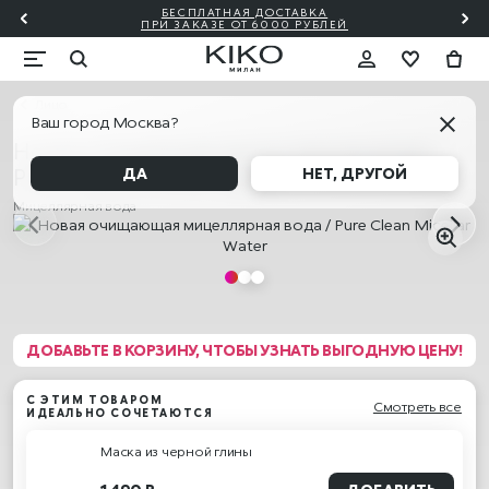
БЕСПЛАТНАЯ ДОСТАВКА
₽!🎀
ПО
ПРИ ЗАКАЗЕ ОТ 6000 РУБЛЕЙ
Лицо
Ваш город Москва?
Новая очищающая мицеллярная вода /
Pure Clean Micellar Water
ДА
НЕТ, ДРУГОЙ
Мицеллярная вода
ДОБАВЬТЕ В КОРЗИНУ, ЧТОБЫ УЗНАТЬ ВЫГОДНУЮ ЦЕНУ!
С ЭТИМ ТОВАРОМ
Смотреть все
ИДЕАЛЬНО СОЧЕТАЮТСЯ
Маска из черной глины