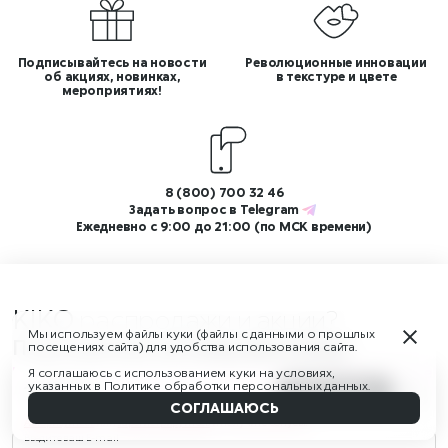
Подписывайтесь на новости
Революционные инновации
об акциях, новинках,
в текстуре и цвете
мероприятиях!
8 (800) 700 32 46
Задать вопрос в
Telegram
Ежедневно с 9:00 до 21:00 (по МСК времени)
KIKO
распродажи и акции?
Мы используем файлы куки (файлы с данными о прошлых
Подпишитесь на нашу рассылку!
посещениях сайта) для удобства использования сайта.
И получите скидку 350 ₽ на первый заказ от 3 500 ₽, а также
Я соглашаюсь с использованием куки на условиях,
указанных в
Политике обработки персональных данных
.
доступ к ограниченным распродажам и новостям бренда
1 390 ₽
В КОРЗИНУ
Наверх
СОГЛАШАЮСЬ
Авторизуйтесь
или
зарегистрируйтесь
и получите бонусы!
Введите ваш E-mail