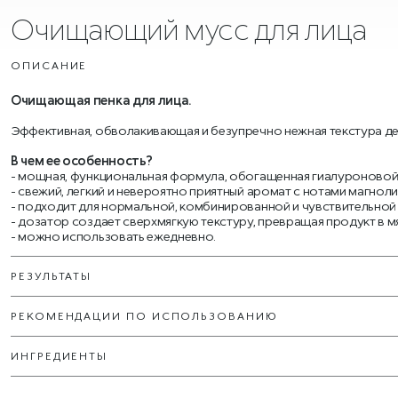
Очищающий мусс для лица
ОПИСАНИЕ
Очищающая пенка для лица.
Эффективная, обволакивающая и безупречно нежная текстура дели
В чем ее особенность?
- мощная, функциональная формула, обогащенная гиалуроновой 
- свежий, легкий и невероятно приятный аромат с нотами магнолии
- подходит для нормальной, комбинированной и чувствительной
- дозатор создает сверхмягкую текстуру, превращая продукт в м
- можно использовать ежедневно.
РЕЗУЛЬТАТЫ
РЕКОМЕНДАЦИИ ПО ИСПОЛЬЗОВАНИЮ
ИНГРЕДИЕНТЫ