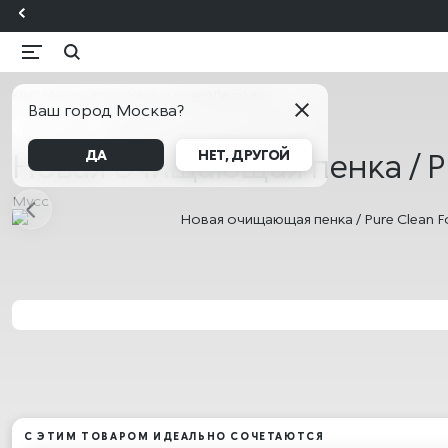
KIKO Милан
Каталог
Уход за кожей
Лицо
Мусс
Ваш город Москва?
БЕСТСЕЛЛЕР
Новая очищающая пенка / P
ДА
НЕТ, ДРУГОЙ
Мусс
С ЭТИМ ТОВАРОМ ИДЕАЛЬНО СОЧЕТАЮТСЯ