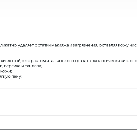
катно удаляет остатки макияжа и загрязнения, оставляя кожу чист
кислотой, экстрактом итальянского граната экологически чистого
, персика и сандала;
 кожи;
ягкую пену;