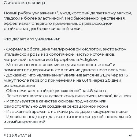
Сыворотка для лица.
Новый рубеж увлажнения*, уход, который делает кожу мягкой,
гладкой и более эластичной*. Необыкновенно чувственная,
эффективная с первого применения, с превосходной
стойкостью для более сияющей кожи.
Что делает его уникальным:
Формула обогащена гиалуроновой кислотой, экстрактом
итальянской розы из экологически чистых источников,
матричной технологией Liposphere и Actiglow.
Мгновенно восстанавливает увлажненность кожи* и
помогает поддерживать ее в течение длительного времени.
Доказано, что увлажнение* увеличивается на 21,2% через 15
минут после первого применения и на 8,4% через 28 дней
использования
Обеспечивает стойкое увлажнение* на 48 часов.
Легко впитывается и делает кожу лица очень мягкой, как шелк
Используется в качестве основы под макияж или
самостоятельно для создания сенсационной кожи
Изысканный аромат с нотками розы дарит ощущение покоя.
Идеально подходит для всех типов кожи: сухой, нормальной
и комбинированной.
РЕЗУЛЬТАТЫ