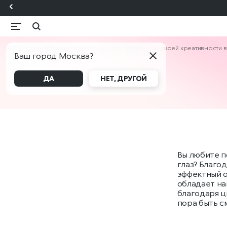
KIKO Милан
Образы
Цветная подводка: дайте волю своей креативности 
Ваш город Москва?
ДА
НЕТ, ДРУГОЙ
Вы любите п
глаз? Благо
эффектный о
обладает на
благодаря ц
пора быть с