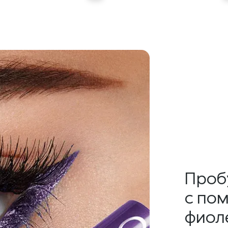
Проб
с по
фиоле