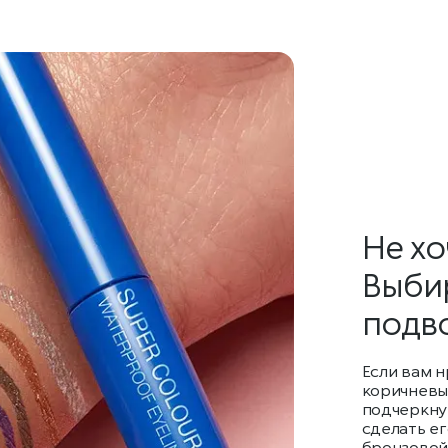
Не хо
Выби
подв
Если вам н
коричневый
подчеркнут
сделать ег
бронзовой