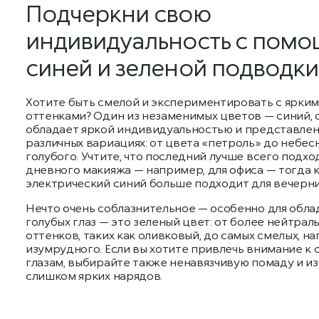
Подчеркни свою
индивидуальность с пом
синей и зеленой подводки
Хотите быть смелой и экспериментировать с ярки
оттенками? Один из незаменимых цветов — синий, 
обладает яркой индивидуальностью и представлен
различных вариациях: от цвета «петроль» до небес
голубого. Учтите, что последний лучше всего подхо
дневного макияжа — например, для офиса — тогда 
электрический синий больше подходит для вечерни
Нечто очень соблазнительное — особенно для обл
голубых глаз — это зеленый цвет: от более нейтрал
оттенков, таких как оливковый, до самых смелых, н
изумрудного. Если вы хотите привлечь внимание к 
глазам, выбирайте также ненавязчивую помаду и и
слишком ярких нарядов.