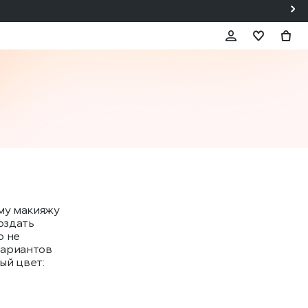
ому макияжу
оздать
о не
вариантов
ый цвет: