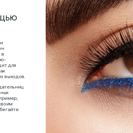
ощью
ми
он
 в
но-
дит для
как
х выходов.
адательниц
ьных
апример,
своим
збегайте