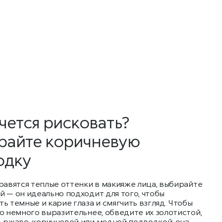
чется рисковать?
райте коричневую
одку
равятся теплые оттенки в макияже лица, выбирайте
 — он идеально подходит для того, чтобы
ь темные и карие глаза и смягчить взгляд. Чтобы
о немного выразительнее, обведите их золотистой,
, ржаво-коричневой или медной подводкой: она