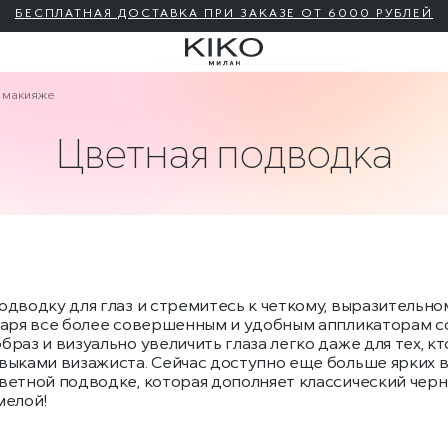
БЕСПЛАТНАЯ ДОСТАВКА
ПРИ ЗАКАЗЕ ОТ 6000 РУБЛЕЙ
в макияже
Цветная подводка
одводку для глаз и стремитесь к четкому, выразительн
даря все более совершенным и удобным аппликаторам с
браз и визуально увеличить глаза легко даже для тех, кт
выками визажиста. Сейчас доступно еще больше ярких 
ветной подводке, которая дополняет классический черн
мелой!