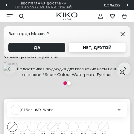
ПОДАРОЧНАЯ КАРТА KIKO МИЛАН 🎁 — КУПИТЬ
Глаза
Ваш город Москва?
Водостойкая подводка для глаз ярких
насыщенных оттенков / Super Colour
ДА
НЕТ, ДРУГОЙ
Waterproof Eyeliner
Подводки
01 Белый/01 White