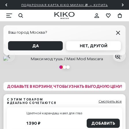
ПОДАРОЧНАЯ КАРТА KIKO МИЛАН 🎁 — КУПИТЬ
Тушь
Ваш город Москва?
БЕСТСЕЛЛЕР
Макси мод тушь / Maxi Mod Mascara
ДА
НЕТ, ДРУГОЙ
Объем
ДОБАВЬТЕ В КОРЗИНУ, ЧТОБЫ УЗНАТЬ ВЫГОДНУЮ ЦЕНУ!
С ЭТИМ ТОВАРОМ
Смотреть все
ИДЕАЛЬНО СОЧЕТАЮТСЯ
Цветной карандаш каял для глаз
1 390 ₽
ДОБАВИТЬ