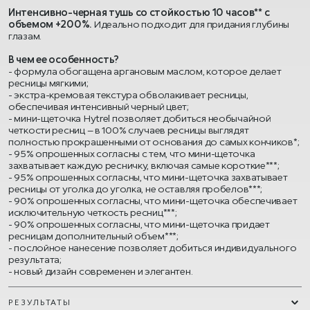
Интенсивно-черная тушь со стойкостью 10 часов** с
объемом +200%.
Идеально подходит для придания глубины
глазам.
В чем ее особенность?
- формула обогащена аргановым маслом, которое делает
ресницы мягкими;
- экстра-кремовая текстура обволакивает ресницы,
обеспечивая интенсивный черный цвет;
- мини-щеточка Hytrel позволяет добиться необычайной
четкости ресниц – в 100% случаев ресницы выглядят
полностью прокрашенными от основания до самых кончиков*;
- 95% опрошенных согласны с тем, что мини-щеточка
захватывает каждую ресничку, включая самые короткие***;
- 95% опрошенных согласны, что мини-щеточка захватывает
ресницы от уголка до уголка, не оставляя пробелов***;
- 90% опрошенных согласны, что мини-щеточка обеспечивает
исключительную четкость ресниц***;
- 90% опрошенных согласны, что мини-щеточка придает
ресницам дополнительный объем***;
- послойное нанесение позволяет добиться индивидуального
результата;
- новый дизайн современен и элегантен.
РЕЗУЛЬТАТЫ