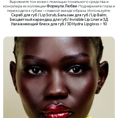
Выровните тон кожи с помощью тонального средства и
консилера из коллекции
Формула Любви
. Подчеркните глаза и
переходите к губам – главной звезде образа. Используйте:
Скраб для губ / Lip Scrub, Бальзам для губ / Lip Balm,
Бесцветный карандаш для губ / Invisible Lip Liner и 3Д
Увлажняющий блеск для губ / 3D Hydra Lipgloss – 10