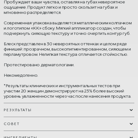
Пробуждает ваши чувства, оставляя на губах невероятное
ощущение. Продукт легко и просто скользит на губах и
мгновенно распределяется.
Современная упаковка выделяется металлическим колпачком
и логотипом «KK» сбоку. Мягкий аппликатор создан, чтобы
подчеркнуть сияющую текстуру и точно очертить контур губ.
Блеск представлен в 30 невероятных оттенках и целом ряде
финишей: прозрачном, высокопигментированном, сияющем и
перламутровом. Нелипкая текстура отличается стойкостью.
Протестировано дерматологами.
Некомедогенно.
*Результаты клинических и инструментальных тестов при
участии 20 женщин демонстрируют на 23% более высокий
уровень увлажненности через час после нанесения продукта.
РЕЗУЛЬТАТЫ
СОВЕТ
ИНГРЕДИЕНТЫ