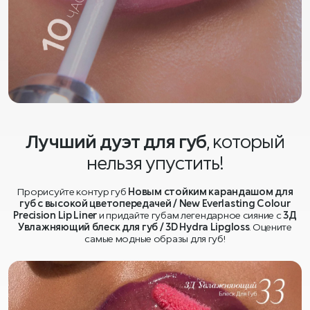
Лучший дуэт для губ
, который
нельзя упустить!
Прорисуйте контур губ
Новым стойким карандашом для
губ с высокой цветопередачей / New Everlasting Colour
Precision Lip Liner
и придайте губам легендарное сияние с
3Д
Увлажняющий блеск для губ / 3D Hydra Lipgloss
. Оцените
самые модные образы для губ!