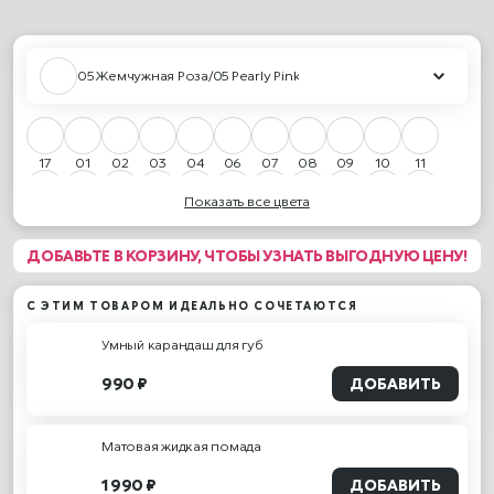
05 Жемчужная Роза/05 Pearly Pink
17
01
02
03
04
06
07
08
09
10
11
Показать все цвета
12
13
15
16
18
20
21
22
23
26
27
ДОБАВЬТЕ В КОРЗИНУ, ЧТОБЫ УЗНАТЬ ВЫГОДНУЮ ЦЕНУ!
30
31
32
33
34
35
05
19
С ЭТИМ ТОВАРОМ ИДЕАЛЬНО СОЧЕТАЮТСЯ
Умный карандаш для губ
990 ₽
ДОБАВИТЬ
Матовая жидкая помада
1 990 ₽
ДОБАВИТЬ