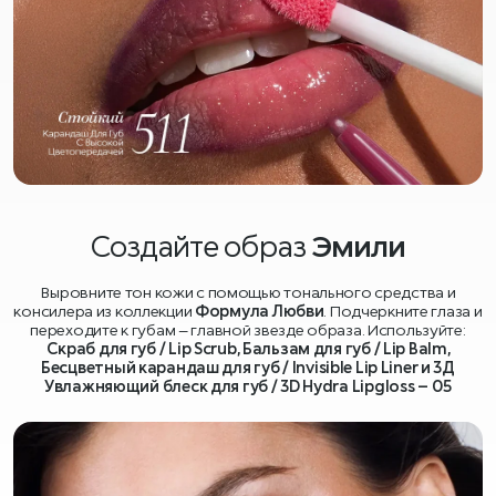
Создайте образ
Эмили
Выровните тон кожи с помощью тонального средства и
консилера из коллекции
Формула Любви
. Подчеркните глаза и
переходите к губам – главной звезде образа. Используйте:
Скраб для губ / Lip Scrub, Бальзам для губ / Lip Balm,
Бесцветный карандаш для губ / Invisible Lip Liner и 3Д
Увлажняющий блеск для губ / 3D Hydra Lipgloss – 05