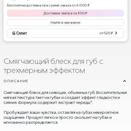
Бесплатная доставка при сумме заказа от 6 000 ₽
Доставим
завтра
за
300
₽
Найти в магазине
от 520 ₽
Смягчающий блеск для губ с
трехмерным эффектом
ОПИСАНИЕ
Cмягчающий блеск для сияющих, объемных губ. Восхитительная
мягкая текстура тает на губах и создает эффект гладкости и
сияния. Формула содержит экстракт череды*.
Пробуждает ваши чувства, оставляя на губах невероятное
ощущение. Продукт легко и просто скользит на губах и
мгновенно распределяется.