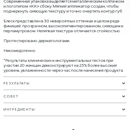
Современная упаковка выделяется металлическим колпачком
и логотипом «KK» сбоку. Мягкий аппликатор создан, чтобы
подчеркнуть сияющую текстуру и точно очертить контур губ.
Блеск представлен в 30 невероятных оттенках и целом ряде
финишей: прозрачном, высокопигментированном, сияющем и
перламутровом. Нелипкая текстура отличается стойкостью.
Протестировано дерматологами.
Некомедогенно.
*Результаты клинических и инструментальных тестов при
участии 20 женщин демонстрируют на 23% более высокий
уровень увлажненности через час после нанесения продукта.
РЕЗУЛЬТАТЫ
СОВЕТ
ИНГРЕДИЕНТЫ