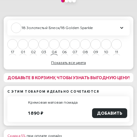
18 Золотистый Блеск/18 Golden Sparkle
17
01
02
03
04
06
07
08
09
10
11
Показать все цвета
12
13
15
16
18
20
21
22
23
26
27
ДОБАВЬТЕ В КОРЗИНУ, ЧТОБЫ УЗНАТЬ ВЫГОДНУЮ ЦЕНУ!
30
31
32
33
34
35
05
19
С ЭТИМ ТОВАРОМ ИДЕАЛЬНО СОЧЕТАЮТСЯ
Кремовая матовая помада
1 890 ₽
ДОБАВИТЬ
Скидка 5%
при оплате онлайн