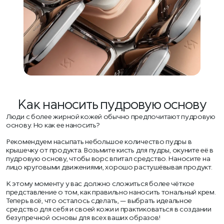
Как наносить пудровую основу
Люди с более жирной кожей обычно предпочитают пудровую
основу. Но как ее наносить?
Рекомендуем насыпать небольшое количество пудры в
крышечку от продукта. Возьмите кисть для пудры, окуните её в
пудровую основу, чтобы ворс впитал средство. Наносите на
лицо круговыми движениями, хорошо растушёвывая продукт.
К этому моменту у вас должно сложиться более чёткое
представление о том, как правильно наносить тональный крем.
Теперь всё, что осталось сделать, — выбрать идеальное
средство для себя и своей кожи и практиковаться в создании
безупречной основы для всех ваших образов!