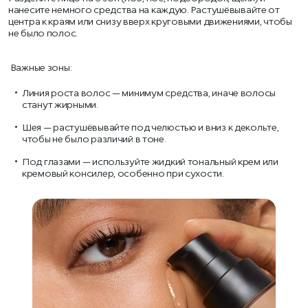
нанесите немного средства на каждую. Растушёвывайте от
центра к краям или снизу вверх круговыми движениями, чтобы
не было полос.
Важные зоны:
Линия роста волос — минимум средства, иначе волосы
станут жирными.
Шея — растушёвывайте под челюстью и вниз к декольте,
чтобы не было различий в тоне.
Под глазами — используйте жидкий тональный крем или
кремовый консилер, особенно при сухости.