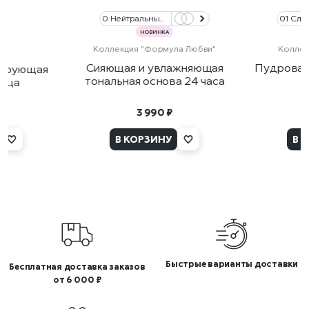
0 Нейтральный розовый/0 Neutral Rose
НОВИНКА
Коллекция "Формула Любви"
Коллек
а
Сияющая и увлажняющая
Пудровая
сирующая
тональная основа 24 часа
лица
3 990 ₽
В КОРЗИНУ
В 
Быстрые варианты доставки
Бесплатная доставка заказов
от 6 000 ₽