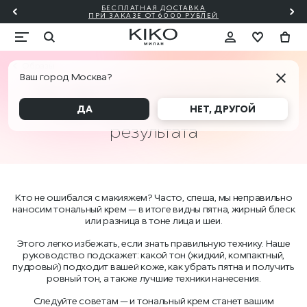
БЕСПЛАТНАЯ ДОСТАВКА
₽!🎀
ПО
ПРИ ЗАКАЗЕ ОТ 6000 РУБЛЕЙ
Образы
Ваш город Москва?
Как наносить тональный крем:
советы для безупречного
ДА
НЕТ, ДРУГОЙ
результата
Кто не ошибался с макияжем? Часто, спеша, мы неправильно
наносим тональный крем — в итоге видны пятна, жирный блеск
или разница в тоне лица и шеи.
Этого легко избежать, если знать правильную технику. Наше
руководство подскажет: какой тон (жидкий, компактный,
пудровый) подходит вашей коже, как убрать пятна и получить
ровный тон, а также лучшие техники нанесения.
Следуйте советам — и тональный крем станет вашим