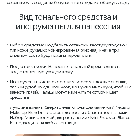
союзником в создании безупречного вида к любому выходу
Вид тонального средства и
инструменты для нанесения
Выбор средства: Подберите оттенок и текстуру под свой
тип кожи (сухая, комбинированная, жирная), иначе при
дневном свете будут видны неровности.
Подготовка кожи: Наносите тональный крем только на
подготовленную уходом кожу.
Инструменты: Кисти с коротким ворсом, плоские спонжи,
пальцы (удобно для новичков, но нужно мыть руки, чтобы не
занести грязь). Пальцы могут изменить текстуру и цвет
средства.
Лучший вариант: Сверхточный спонж для макияжа / Precision
Make Up Blender— достаёт до носа и области под глазами.
Набор Мини спонжей для растушевки / Mini Precision Blender
Kit подходит для любых зон лица.